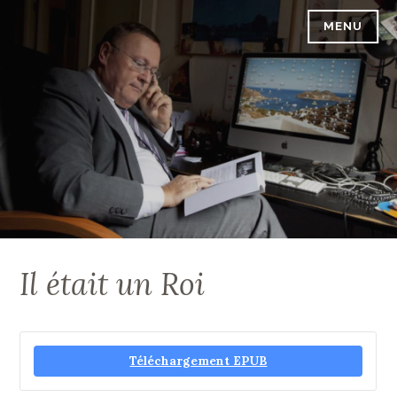
Accéder
MENU
PASCAL VREBOS
au
contenu
principal
Il était un Roi
Téléchargement EPUB