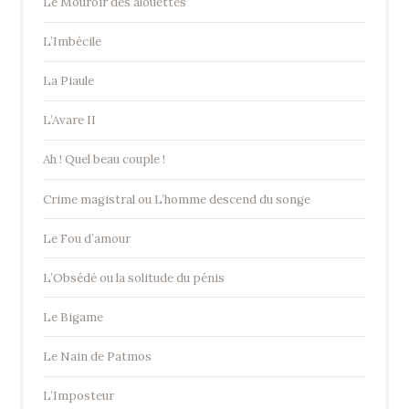
Le Mouroir des alouettes
L’Imbécile
La Piaule
L’Avare II
Ah ! Quel beau couple !
Crime magistral ou L’homme descend du songe
Le Fou d’amour
L’Obsédé ou la solitude du pénis
Le Bigame
Le Nain de Patmos
L’Imposteur