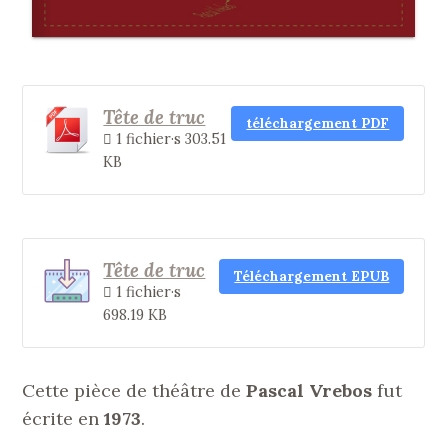
Tête de truc
téléchargement PDF
1 fichier·s
303.51
KB
Tête de truc
Téléchargement EPUB
1 fichier·s
698.19 KB
Cette pièce de théâtre de
Pascal Vrebos
fut
écrite en
1973
.