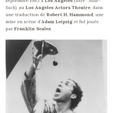
septembre 1983 à
Los Angeles
(titre :
Sade-
Sack)
, au
Los Angeles Actors Theatre
, dans
une traduction de
Robert H. Hammond
, une
mise en scène d’
Adam Leipzig
et fut jouée
par
Franklin Seales
.