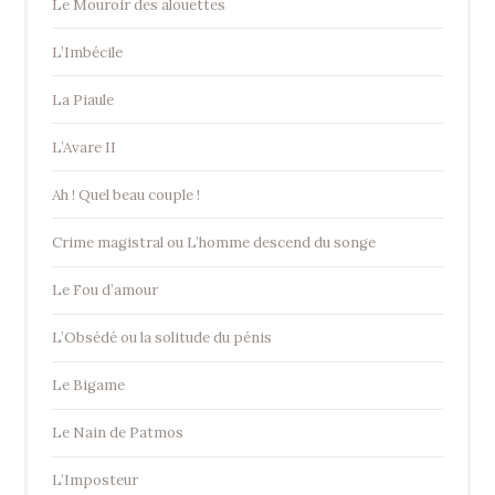
Le Mouroir des alouettes
L’Imbécile
La Piaule
L’Avare II
Ah ! Quel beau couple !
Crime magistral ou L’homme descend du songe
Le Fou d’amour
L’Obsédé ou la solitude du pénis
Le Bigame
Le Nain de Patmos
L’Imposteur