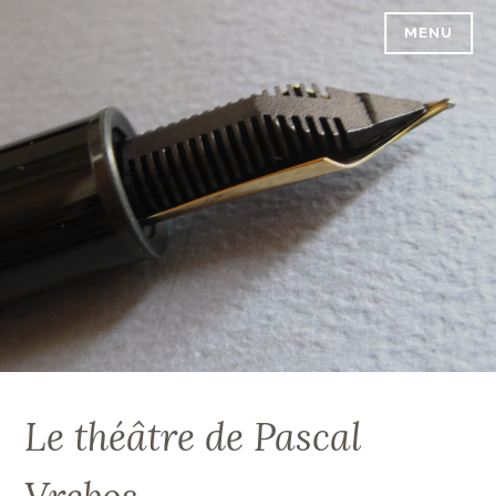
Accéder
MENU
PASCAL VREBOS
au
contenu
principal
Le théâtre de Pascal