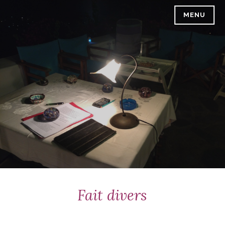
Accéder
MENU
PASCAL VREBOS
au
contenu
principal
Fait divers