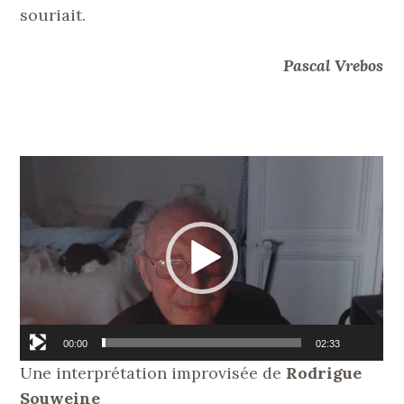
souriait.
Pascal Vrebos
Lecteur
vidéo
00:00
02:33
Une interprétation improvisée de
Rodrigue
Souweine