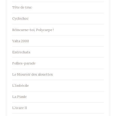
Tête de truc
Cyclochoc
Réincarne-toi, Polycarpe !
Yalta 2000
Entrechats
Follies-parade
Le Mouroir des alouettes
L’Imbécile
La Piaule
L’Avare II