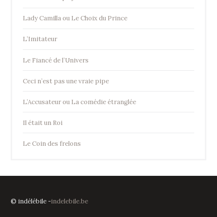
Lady Camilla ou Le Choix du Prince
L’Imitateur
Le Fiancé de l’Univers
Ceci n’est pas une vraie pipe
L’Accusateur ou La comédie étranglée
Il était un Roi
Le Coin des frelons
© indélébile -
indelebile.be