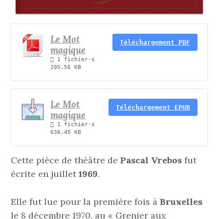
Le Mot
Téléchargement PDF
magique
1 fichier·s
205.56 KB
Le Mot
Téléchargement EPUB
magique
1 fichier·s
636.45 KB
Cette pièce de théâtre de
Pascal Vrebos
fut
écrite en juillet
1969
.
Elle fut lue pour la première fois à
Bruxelles
le 8 décembre 1970, au « Grenier aux