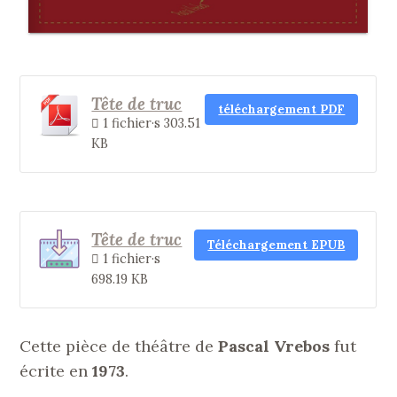
Tête de truc
téléchargement PDF
1 fichier·s
303.51
KB
Tête de truc
Téléchargement EPUB
1 fichier·s
698.19 KB
Cette pièce de théâtre de
Pascal Vrebos
fut
écrite en
1973
.