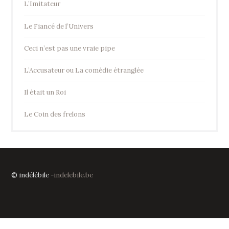
L’Imitateur
Le Fiancé de l’Univers
Ceci n’est pas une vraie pipe
L’Accusateur ou La comédie étranglée
Il était un Roi
Le Coin des frelons
© indélébile -
indelebile.be