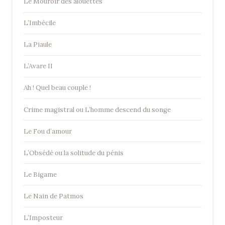
Le Mouroir des alouettes
L’Imbécile
La Piaule
L’Avare II
Ah ! Quel beau couple !
Crime magistral ou L’homme descend du songe
Le Fou d’amour
L’Obsédé ou la solitude du pénis
Le Bigame
Le Nain de Patmos
L’Imposteur