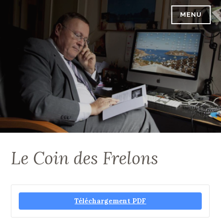
Accéder
MENU
PASCAL VREBOS
au
contenu
principal
Le Coin des Frelons
Téléchargement PDF