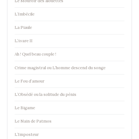
Le Mouroir des alouettes
L’Imbécile
La Piaule
L’Avare II
Ah ! Quel beau couple !
Crime magistral ou L’homme descend du songe
Le Fou d’amour
L’Obsédé ou la solitude du pénis
Le Bigame
Le Nain de Patmos
L’Imposteur