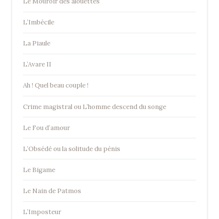
Le Mouroir des alouettes
L’Imbécile
La Piaule
L’Avare II
Ah ! Quel beau couple !
Crime magistral ou L’homme descend du songe
Le Fou d’amour
L’Obsédé ou la solitude du pénis
Le Bigame
Le Nain de Patmos
L’Imposteur