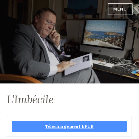
Accéder
MENU
PASCAL VREBOS
au
contenu
principal
L’Imbécile
Téléchargement EPUB