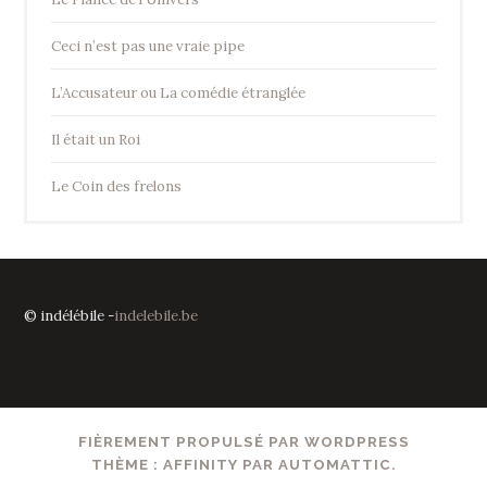
Ceci n’est pas une vraie pipe
L’Accusateur ou La comédie étranglée
Il était un Roi
Le Coin des frelons
© indélébile -
indelebile.be
FIÈREMENT PROPULSÉ PAR WORDPRESS
THÈME : AFFINITY PAR
AUTOMATTIC
.