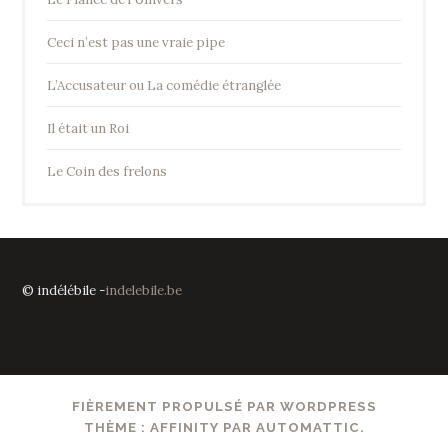
Ceci n’est pas une vraie pipe
L’Accusateur ou La comédie étranglée
Il était un Roi
Le Coin des frelons
© indélébile -
indelebile.be
FIÈREMENT PROPULSÉ PAR WORDPRESS
THÈME : AFFINITY PAR
AUTOMATTIC
.