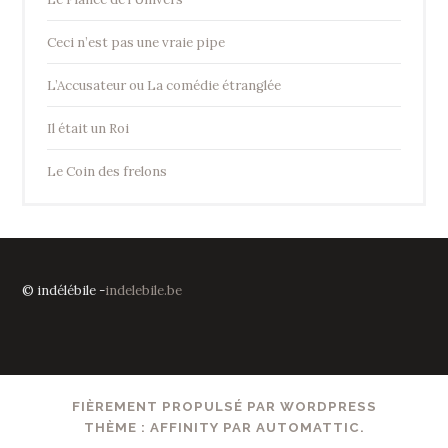
Ceci n’est pas une vraie pipe
L’Accusateur ou La comédie étranglée
Il était un Roi
Le Coin des frelons
© indélébile -
indelebile.be
FIÈREMENT PROPULSÉ PAR WORDPRESS
THÈME : AFFINITY PAR
AUTOMATTIC
.