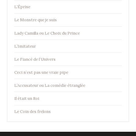
L’Éprise
Le Monstre que je suis
Lady Camilla ou Le Choix du Prince
L’Imitateur
Le Fiancé de l’Univers
Ceci n’est pas une vraie pipe
L’Accusateur ou La comédie étranglée
Il était un Roi
Le Coin des frelons