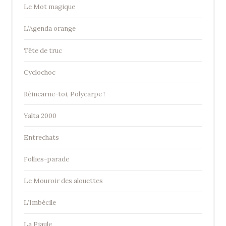
Le Mot magique
L’Agenda orange
Tête de truc
Cyclochoc
Réincarne-toi, Polycarpe !
Yalta 2000
Entrechats
Follies-parade
Le Mouroir des alouettes
L’Imbécile
La Piaule