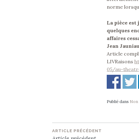
norme lorsqu’
La pièce est 
quelques enca
affaires cess
Jean Jaunia
Article compl
LIVRaisons
h
05/au-theatr
Publié dans
Non 
ARTICLE PRÉCÉDENT
Navigation
Article précédent