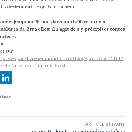
ils deviennent ce qu’ils incarnent.
jouée jusqu’au 26 mai dans un théâtre situé à
blures de Bruxelles: il s’agit de s’y précipiter toutes
antes ».
ux
et sur
ttp://espacelivresedmondmorrel.blogspot.com/2019/
e-de-la-valette-un-role.html
classé
ARTICLE SUIVANT
François Hollande, ancien président de la