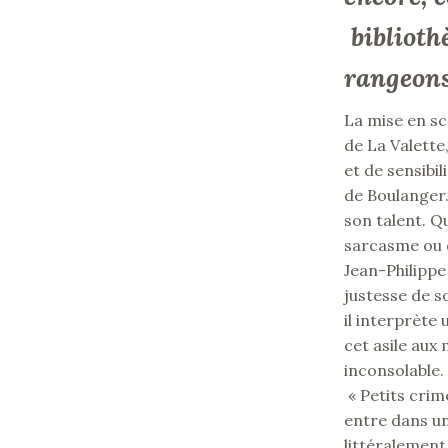
biblioth
rangeons
La mise en sc
de La Valette
et de sensibi
de Boulanger.
son talent. Qu
sarcasme ou d
Jean-Philippe 
justesse de so
il interprèt
cet asile au
inconsolable.
« Petits crim
entre dans un
littéralement