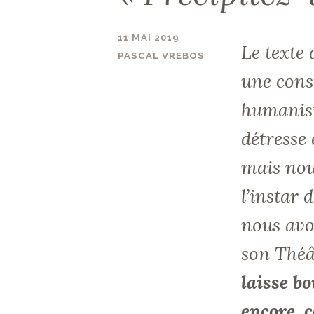
11 MAI 2019
Le texte
PASCAL VREBOS
une cons
humaniste
détresse 
mais nous
l’instar 
nous avo
son
Théâ
laisse b
encore, 