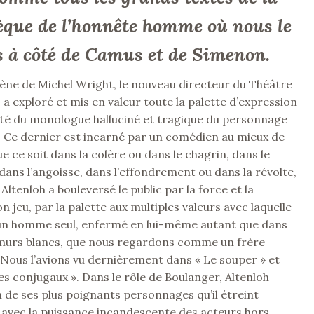
èque de l’honnête homme où nous le
 à côté de Camus et de Simenon.
ène de Michel Wright, le nouveau directeur du Théâtre
, a exploré et mis en valeur toute la palette d’expression
lité du monologue halluciné et tragique du personnage
 Ce dernier est incarné par un comédien au mieux de
e ce soit dans la colère ou dans le chagrin, dans le
ans l’angoisse, dans l’effondrement ou dans la révolte,
Altenloh a bouleversé le public par la force et la
n jeu, par la palette aux multiples valeurs avec laquelle
e un homme seul, enfermé en lui-même autant que dans
x murs blancs, que nous regardons comme un frère
 Nous l’avions vu dernièrement dans « Le souper » et
es conjugaux ». Dans le rôle de Boulanger, Altenloh
 de ses plus poignants personnages qu’il étreint
 avec la puissance incandescente des acteurs hors